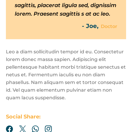
sagittis, placerat ligula sed, dignissim
at tellus commodo ornare vel ac leo.
in sem. Integer pellentesque libero
lorem. Praesent sagittis s at ac leo.
tortor.
- Edward,
Lawyer
- Thomas,
- Joe,
Teacher
Doctor
Leo a diam sollicitudin tempor id eu. Consectetur
lorem donec massa sapien. Adipiscing elit
pellentesque habitant morbi tristique senectus et
netus et. Fermentum iaculis eu non diam
phasellus. Nam aliquam sem et tortor consequat
id. Vel quam elementum pulvinar etiam non
quam lacus suspendisse.
Social Share: