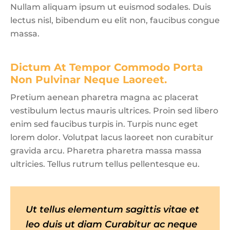
Nullam aliquam ipsum ut euismod sodales. Duis
lectus nisl, bibendum eu elit non, faucibus congue
massa.
Dictum At Tempor Commodo Porta 
Non Pulvinar Neque Laoreet.
Pretium aenean pharetra magna ac placerat
vestibulum lectus mauris ultrices. Proin sed libero
enim sed faucibus turpis in. Turpis nunc eget
lorem dolor. Volutpat lacus laoreet non curabitur
gravida arcu. Pharetra pharetra massa massa
ultricies. Tellus rutrum tellus pellentesque eu.
Ut tellus elementum sagittis vitae et
Nullam tortor velit, blandit at nulla
Pharetra finibus. Sed libero eros,
leo duis ut diam Curabitur ac neque
in, iaculis congue lectus. In at neque
facilisis quis dignissim vitae, tincidunt