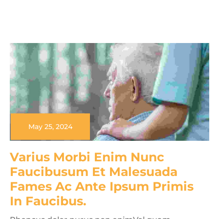
May 25, 2024
Varius Morbi Enim Nunc 
Faucibusum Et Malesuada 
Fames Ac Ante Ipsum Primis 
In Faucibus.